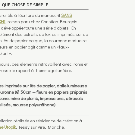
LQUE CHOSE DE SIMPLE
arallèle à l’écriture du manuscrit
SANS
CHI
, roman paru chez Christian Bourgois,
t développée toute une série d’objets. En
lément des extraits de textes imprimés sur de
s lès de papier calque, la couronne mortuaire
leurs en papier agit comme un «faux-
lant».
bours, ces éléments retravaillent avec ironie et
resse le rapport à l’hommage funèbre.
es imprimés sur lès de papier, dalle lumineuse
ouronne (Ø 50cm — fleurs en papiers préparés
bone, mine de plomb, impressions, aérosols
llisés, mousse polyuréthane).
allation réalisée en résidence de création à
ne Utopik
, Tessy sur Vire, Manche.