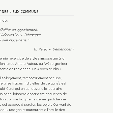
T DES LIEUX COMMUNS
t de :
Quitter un appartement.
Vider les lieux. Décamper.
Faire place nette. *
G. Perec, « Déménager »
ernier exercice de style s’impose au/à la
dent.e (ou Artiste-Auteur, ou AA) : organiser
sortie de résidence, un « open studio ».
elier-logement, temporairement occupé,
era les traces indicielles de ce qui s’y est
ulé. Celui qui en est devenu le locataire
sionnel laissera apparaître ébauches de
tion comme fragments de vie quotidienne.
 cet espace à scruter, les objets écrivent de
eaux usages et murmurent à l’oreille des