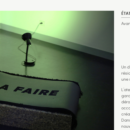
ÉTA
Avan
Un d
rési
une 
L’at
gard
déro
occa
créa
Dans
nouv