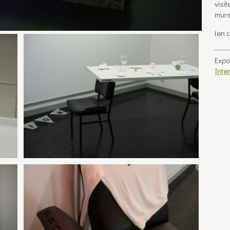
visi
murs
(en 
Expo
Inte