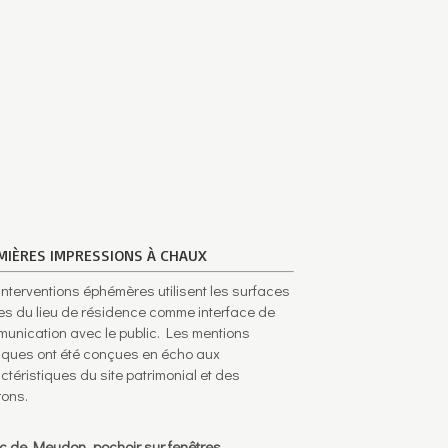
MIÈRES IMPRESSIONS À CHAUX
interventions éphémères utilisent les surfaces
ées du lieu de résidence comme interface de
unication avec le public. Les mentions
iques ont été conçues en écho aux
ctéristiques du site patrimonial et des
rons.
c de Meudon, pochoir sur fenêtres