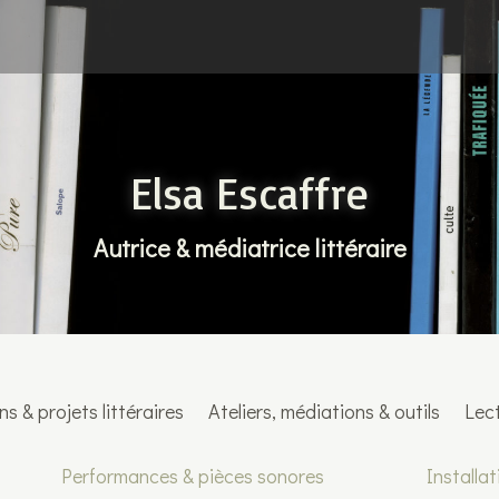
Elsa Escaffre
Autrice & médiatrice littéraire
s & projets littéraires
Ateliers, médiations & outils
Lect
Performances & pièces sonores
Installat