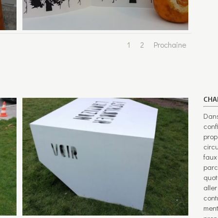
1
2
Prochaine
CHA
Dans
conf
prop
circ
faux 
parc
quot
aller
cont
ment
pren