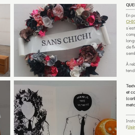
QUE
En p
CHI
s’es
comp
long
de f
semb
À re
tend
Text
et c
(car
meta
Inst
l’
Usi