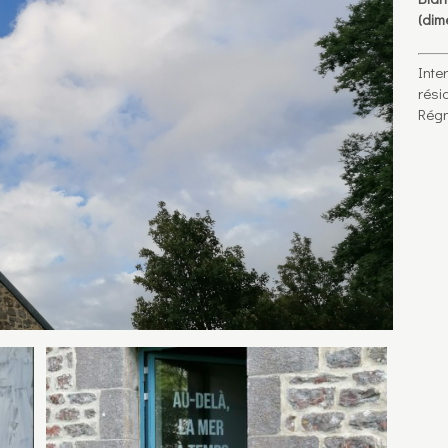
(dim
Inte
rési
Régn