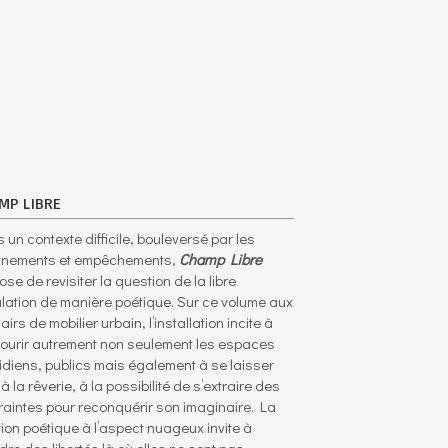
MP LIBRE
 un contexte difficile, bouleversé par les
inements et empêchements,
Champ Libre
ose de revisiter la question de la libre
ulation de manière poétique. Sur ce volume aux
airs de mobilier urbain, l’installation incite à
ourir autrement non seulement les espaces
idiens, publics mais également à se laisser
 à la rêverie, à la possibilité de s’extraire des
raintes pour reconquérir son imaginaire. La
ion poétique à l’aspect nuageux invite à
dre des libertés là où elles ne sont pas