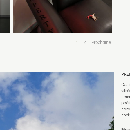
1
2
Prochaine
PRE
Ces 
vitr
comm
poét
cara
envi
Blan