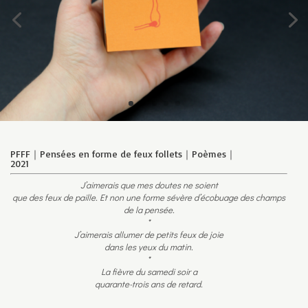
PFFF｜Pensées en forme de feux follets｜Poèmes｜
2021
J’aimerais que mes doutes ne soient
que des feux de paille.
Et non une forme sévère d’écobuage des champs
de la pensée.
*
J’aimerais allumer de petits feux de joie
dans les yeux du matin.
*
La fièvre du samedi soir a
quarante-trois ans de retard.