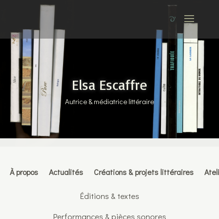
Elsa Escaffre
Autrice & médiatrice littéraire
À propos
Actualités
Créations & projets littéraires
Atel
Éditions & textes
Performances & pièces sonores